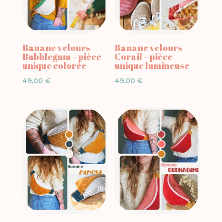
Banane velours
Banane velours
Bubblegum – pièce
Corail – pièce
unique colorée
unique lumineuse
49,00
€
49,00
€