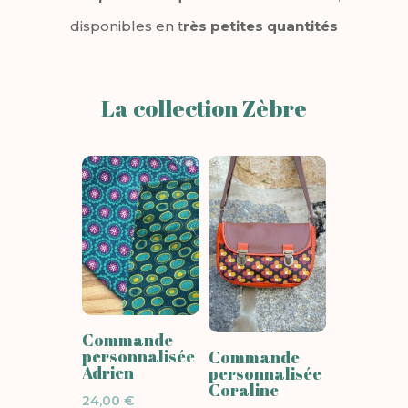
disponibles en t
rès petites quantités
La collection Zèbre
Commande
personnalisée
Commande
Adrien
personnalisée
Coraline
24,00
€