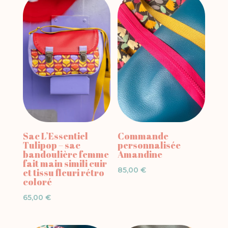
Sac L’Essentiel
Commande
Tulipop – sac
personnalisée
bandoulière femme
Amandine
fait main simili cuir
85,00
€
et tissu fleuri rétro
coloré
65,00
€