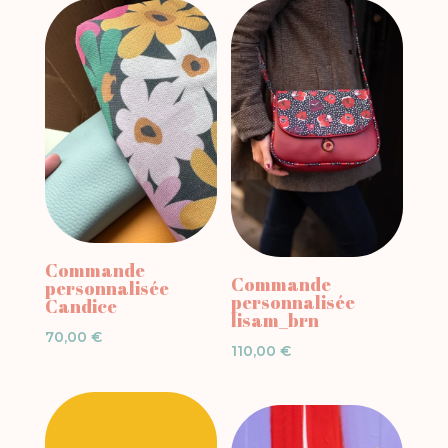
Commande
Commande
personnalisée
personnalisée
Candice
lisam_brn
70,00
€
110,00
€