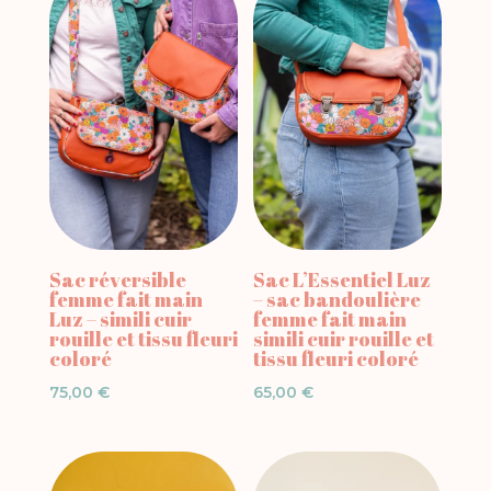
Sac réversible
Sac L’Essentiel Luz
femme fait main
– sac bandoulière
Luz – simili cuir
femme fait main
rouille et tissu fleuri
simili cuir rouille et
coloré
tissu fleuri coloré
75,00
€
65,00
€