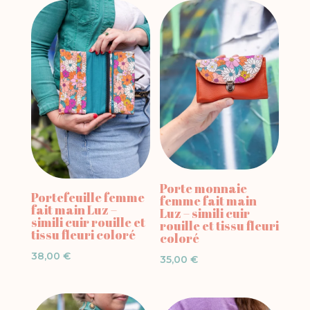
Porte monnaie
Portefeuille femme
femme fait main
fait main Luz –
Luz – simili cuir
simili cuir rouille et
rouille et tissu fleuri
tissu fleuri coloré
coloré
38,00
€
35,00
€