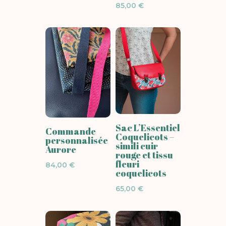
85,00
€
Sac L’Essentiel
Commande
Coquelicots –
personnalisée
simili cuir
Aurore
rouge et tissu
fleuri
84,00
€
coquelicots
65,00
€