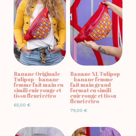
Banane Originale
Banane XL Tulipop
Tulipop – banane
– banane femme
femme fait main en
fait main grand
simili cuir rouge et
format en simili
tissu fleuri rétro
cuir rouge et tissu
fleuri rétro
65,00
€
79,00
€