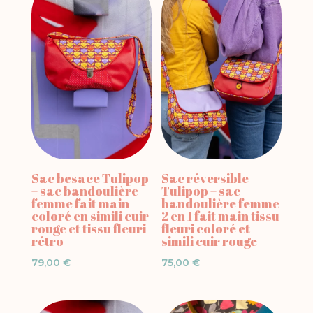
Sac besace Tulipop
Sac réversible
– sac bandoulière
Tulipop – sac
femme fait main
bandoulière femme
coloré en simili cuir
2 en 1 fait main tissu
rouge et tissu fleuri
fleuri coloré et
rétro
simili cuir rouge
79,00
€
75,00
€