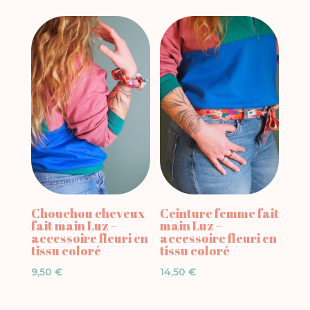
était :
est :
36,50 €.
29,20 €.
Chouchou cheveux
Ceinture femme fait
fait main Luz –
main Luz –
accessoire fleuri en
accessoire fleuri en
tissu coloré
tissu coloré
9,50
€
14,50
€