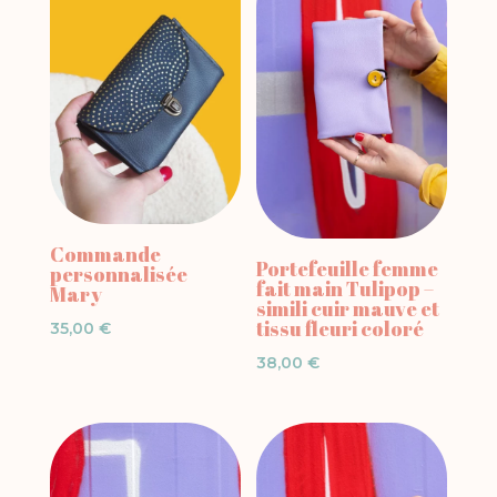
Commande
Portefeuille femme
personnalisée
fait main Tulipop –
Mary
simili cuir mauve et
tissu fleuri coloré
35,00
€
38,00
€