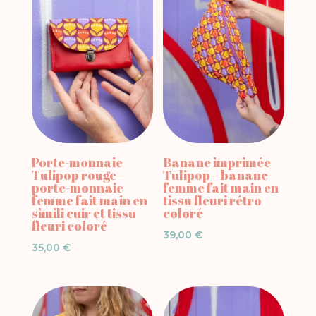
Porte-monnaie
Banane imprimée
Tulipop rouge –
Tulipop – banane
porte-monnaie
femme fait main en
femme fait main en
tissu fleuri rétro
simili cuir et tissu
coloré
fleuri coloré
39,00
€
35,00
€