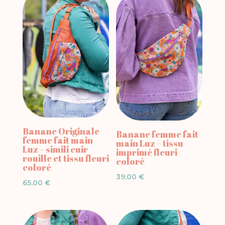
Banane Originale
Banane femme fait
femme fait main
main Luz – tissu
Luz – simili cuir
imprimé fleuri
rouille et tissu fleuri
coloré
coloré
39,00
€
65,00
€