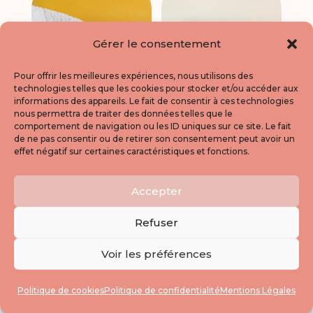
Gérer le consentement
Pour offrir les meilleures expériences, nous utilisons des
technologies telles que les cookies pour stocker et/ou accéder aux
informations des appareils. Le fait de consentir à ces technologies
nous permettra de traiter des données telles que le
comportement de navigation ou les ID uniques sur ce site. Le fait
de ne pas consentir ou de retirer son consentement peut avoir un
Commande
effet négatif sur certaines caractéristiques et fonctions.
personnalisée
Commande
Annie
personnalisée
Accepter
Emilie
84,00
€
101,00
€
Refuser
Voir les préférences
Politique de cookies
Politique de confidentialité
Mentions Légales