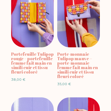
Portefeuille Tulipop
Porte-monnaie
rouge – portefeuille
Tulipop mauve –
femme fait main en
porte-monnaie
simili cuir et tissu
femme fait main en
fleuri coloré
simili cuir et tissu
fleuri coloré
38,00
€
35,00
€