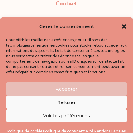
Contact
Points de vente
Gérer le consentement
A propos
Pour offrir les meilleures expériences, nous utilisons des
technologies telles que les cookies pour stocker et/ou accéder aux
informations des appareils. Le fait de consentir à ces technologies
Politique de confidentialité
nous permettra de traiter des données telles que le
comportement de navigation ou les ID uniques sur ce site. Le fait
de ne pas consentir ou de retirer son consentement peut avoir un
Newsletter
effet négatif sur certaines caractéristiques et fonctions.
Accepter
Inscrivez-vous pour suivre mes nouveautés,
les coulisses de mon atelier et mes coups
Refuser
de coeur tissu !
Voir les préférences
Politique de cookies
Politique de confidentialité
Mentions Légales