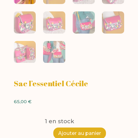
Sac l’essentiel Cécile
65,00
€
1 en stock
A
Ajouter au panier