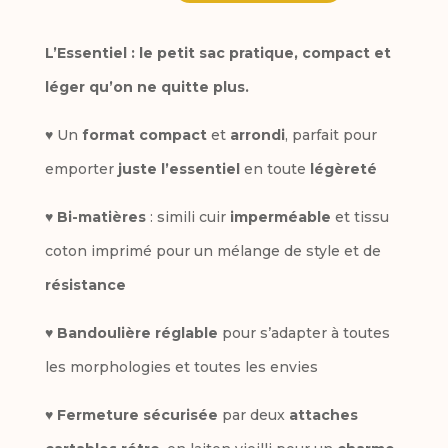
quantité
l
de
L’Essentiel : le petit sac pratique, compact et
t
Sac
léger qu’on ne quitte plus.
e
l'essentiel
r
♥ Un
format compact
et
arrondi
, parfait pour
Cécile
n
emporter
juste l’essentiel
en toute
légèreté
a
♥
Bi-matières
: simili cuir
imperméable
et tissu
t
coton imprimé pour un mélange de style et de
i
résistance
v
♥
Bandoulière réglable
pour s’adapter à toutes
e
les morphologies et toutes les envies
:
♥
Fermeture sécurisée
par deux
attaches