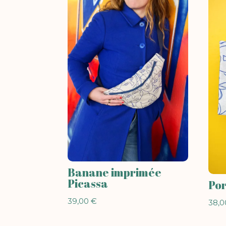
Banane imprimée
Picassa
Por
39,00
€
38,