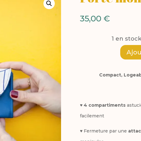
35,00
€
1 en stoc
Ajou
quantité
de
Compact, Logeabl
Porte
monnaie
Picassa
♥
4 compartiments
astuci
facilement
♥ Fermeture par une
attac