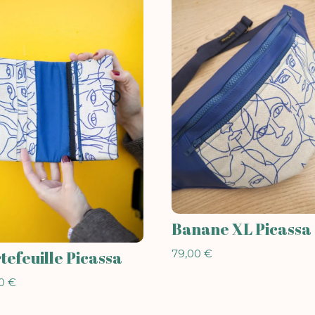
Banane XL Picassa
79,00
€
tefeuille Picassa
00
€