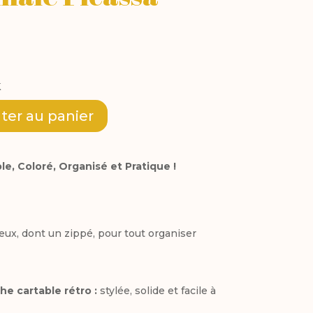
k
A
ter au panier
l
t
e, Coloré, Organisé et Pratique !
e
r
eux, dont un zippé, pour tout organiser
n
a
t
he cartable rétro :
stylée, solide et facile à
i