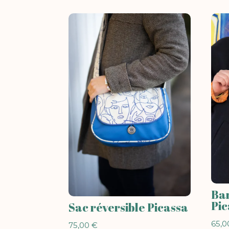
Ban
Pic
Sac réversible Picassa
65,
75,00
€