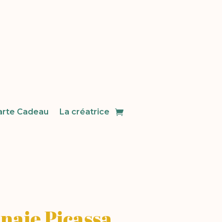
arte Cadeau
La créatrice
naie Picassa