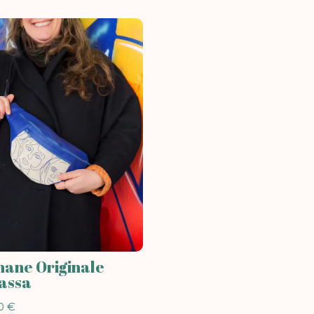
ane Originale
assa
00
€