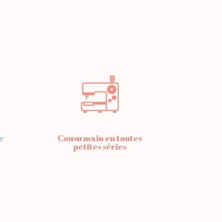
e
Cousu main en toutes
petites séries