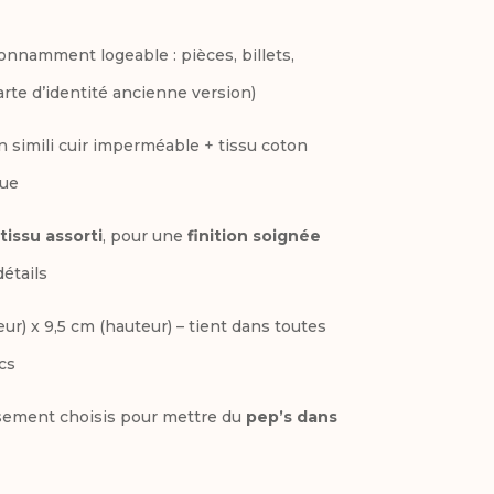
v
nnamment logeable : pièces, billets,
e
arte d’identité ancienne version)
:
n simili cuir imperméable + tissu coton
que
tissu assorti
, pour une
finition soignée
étails
eur) x 9,5 cm (hauteur) – tient dans toutes
cs
ement choisis pour mettre du
pep’s dans