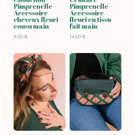
Pimprenelle –
Pimprenelle –
Accessoire
Accessoire
cheveux fleuri
fleuri en tissu
cousu main
fait main
9,50
€
14,50
€