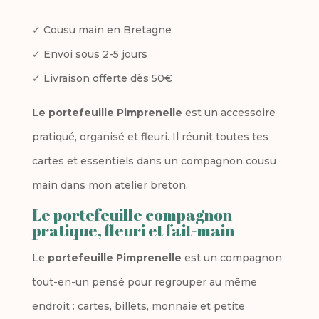
l
de
✓ Cousu main en Bretagne
t
Portefeuille
✓ Envoi sous 2-5 jours
e
Pimprenelle
✓ Livraison offerte dès 50€
r
–
n
Le portefeuille Pimprenelle
est un accessoire
fleuri
a
pratiqué, organisé et fleuri. Il réunit toutes tes
corail
t
cartes et essentiels dans un compagnon cousu
&
i
main dans mon atelier breton.
vert
v
Le portefeuille compagnon
pratique, fleuri et fait-main
e
Le
portefeuille Pimprenelle
est un compagnon
:
tout-en-un pensé pour regrouper au même
endroit : cartes, billets, monnaie et petite