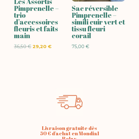
Les Assortis
Pimprenelle –
Sac réversible
trio
Pimprenelle –
d’accessoires
simili cuir vert et
fleuris et faits
tissu fleuri
main
corail
Le
Le
36,50
€
29,20
€
75,00
€
prix
prix
initial
actuel
était :
est :
36,50 €.
29,20 €.
Livraison gratuite dès
50 € d'achat en Mondial
Relay