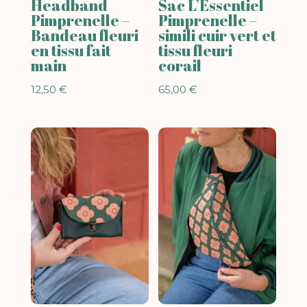
Headband
Sac L’Essentiel
Pimprenelle –
Pimprenelle –
Bandeau fleuri
simili cuir vert et
en tissu fait
tissu fleuri
main
corail
12,50
€
65,00
€