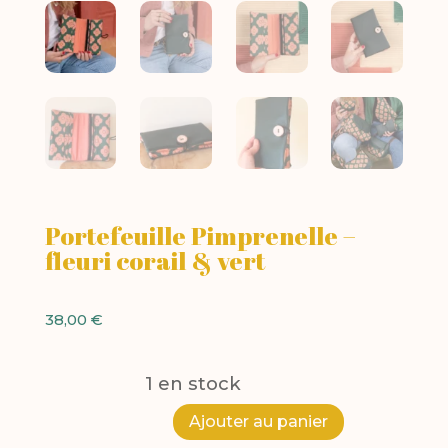
Portefeuille Pimprenelle –
fleuri corail & vert
38,00
€
1 en stock
A
Ajouter au panier
quantité