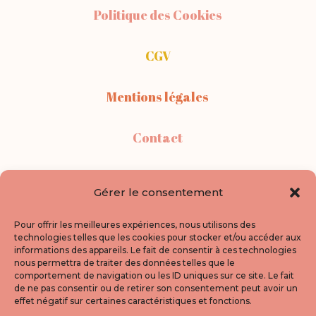
Politique des Cookies
CGV
Mentions légales
Contact
Points de vente
Gérer le consentement
A propos
Pour offrir les meilleures expériences, nous utilisons des
technologies telles que les cookies pour stocker et/ou accéder aux
informations des appareils. Le fait de consentir à ces technologies
Politique de confidentialité
nous permettra de traiter des données telles que le
comportement de navigation ou les ID uniques sur ce site. Le fait
de ne pas consentir ou de retirer son consentement peut avoir un
Newsletter
effet négatif sur certaines caractéristiques et fonctions.