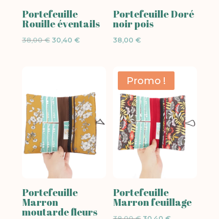
Portefeuille
Portefeuille Doré
Rouille éventails
noir pois
Le
Le
38,00
€
30,40
€
38,00
€
prix
prix
initial
actuel
était :
est :
Promo !
38,00 €.
30,40 €.
Portefeuille
Portefeuille
Marron
Marron feuillage
moutarde fleurs
Le
Le
38,00
€
30,40
€