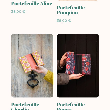
Portefeuille Aline
Portefeuille
Pioupiou
38,00
€
38,00
€
Portefeuille
Portefeuille
Charlie
Poppy