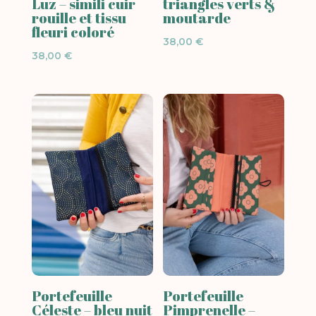
Luz – simili cuir
triangles verts &
rouille et tissu
moutarde
fleuri coloré
38,00
€
38,00
€
Portefeuille
Portefeuille
Céleste – bleu nuit
Pimprenelle –