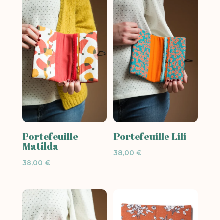
était :
est :
38,00 €.
30,40 €.
Portefeuille
Portefeuille Lili
Matilda
38,00
€
38,00
€