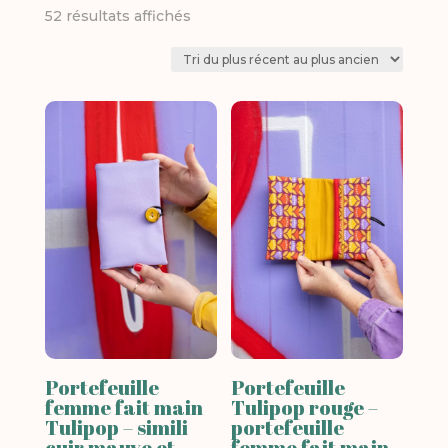
Trié
52 résultats affichés
du
plus
récent
au
plus
ancien
Portefeuille
Portefeuille
femme fait main
Tulipop rouge –
Tulipop – simili
portefeuille
cuir mauve et
femme fait main