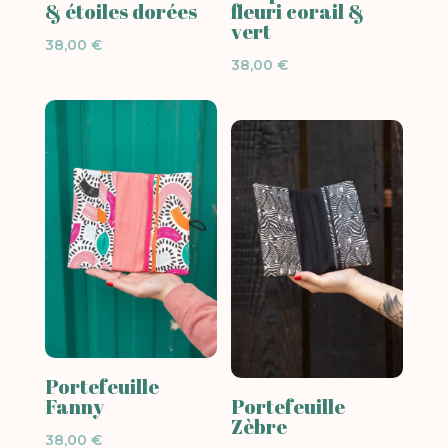
& étoiles dorées
fleuri corail &
vert
38,00
€
38,00
€
Portefeuille
Fanny
Portefeuille
Zèbre
38,00
€