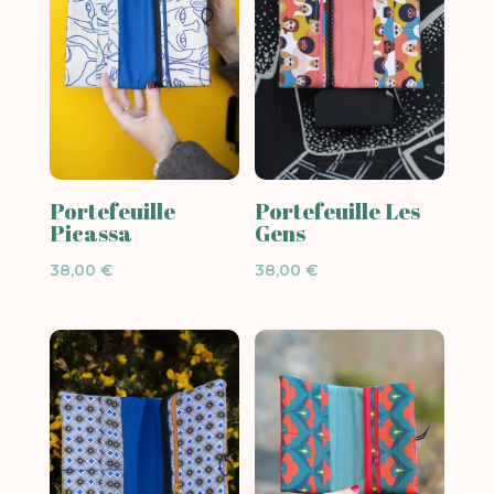
Portefeuille
Portefeuille Les
Picassa
Gens
38,00
€
38,00
€