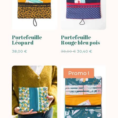
Portefeuille
Portefeuille
Léopard
Rouge bleu pois
Le
Le
38,00
€
38,00
€
30,40
€
prix
prix
initial
actuel
était :
est :
Promo !
38,00 €.
30,40 €.