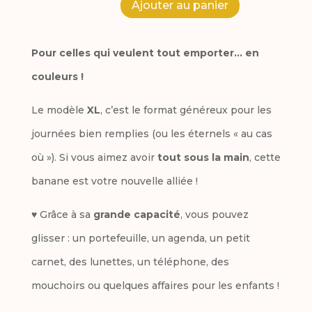
A
Ajouter au panier
quantité
l
de
Pour celles qui veulent tout emporter… en
t
Banane
couleurs !
e
XL
r
Le modèle
XL
, c’est le format généreux pour les
Les
n
journées bien remplies (ou les éternels « au cas
Pommes
a
où »). Si vous aimez avoir
tout sous la main
, cette
t
banane est votre nouvelle alliée !
i
♥ Grâce à sa
grande capacité
, vous pouvez
v
glisser : un portefeuille, un agenda, un petit
e
carnet, des lunettes, un téléphone, des
:
mouchoirs ou quelques affaires pour les enfants !