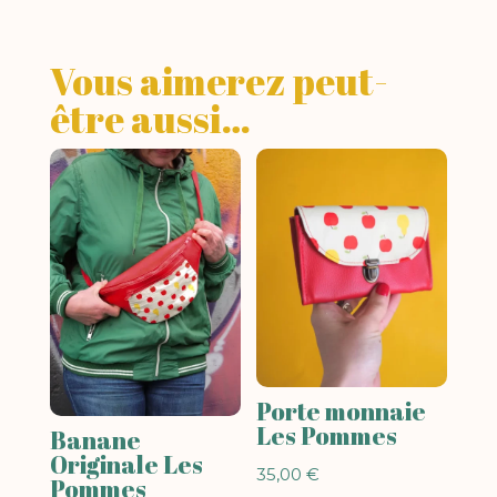
Vous aimerez peut-
être aussi…
Porte monnaie
Les Pommes
Banane
Originale Les
35,00
€
Pommes