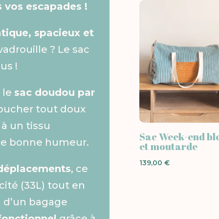
 vos escapades !
tique, spacieux et
vadrouille ? Le sac
us !
t le
sac doudou par
toucher tout doux
 à un tissu
Sac Week-end bl
de bonne humeur.
et moutarde
139,00
€
s déplacements
, ce
cité (33L) tout en
n d’un bagage
fonctionnel
grâce à