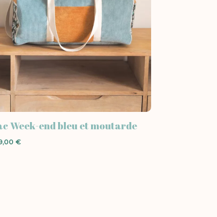
ac Week-end bleu et moutarde
9,00
€