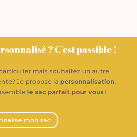
rsonnalisé ? C’est possible !
articulier mais souhaitez un autre
rente? Je propose la
personnalisation
,
ensemble
le sac parfait pour vous
!
nnalise mon sac