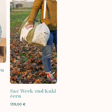
eu
Sac Week-end Kaki
écru
139,00
€