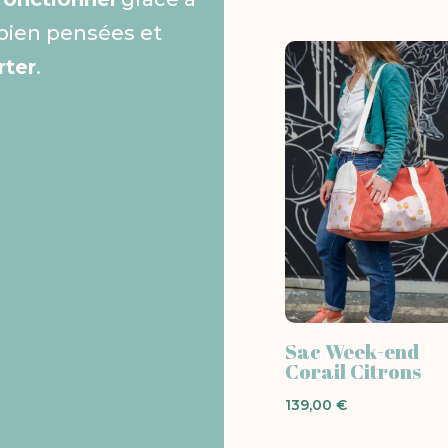
bien pensées et
rter
.
Sac Week-end
Corail Citrons
139,00
€