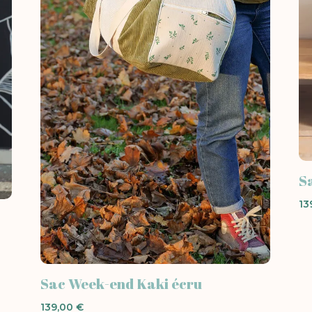
S
13
Sac Week-end Kaki écru
139,00
€