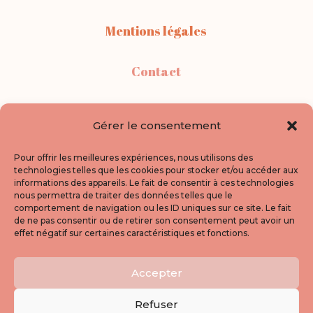
Mentions légales
Contact
Points de vente
Gérer le consentement
A propos
Pour offrir les meilleures expériences, nous utilisons des
technologies telles que les cookies pour stocker et/ou accéder aux
informations des appareils. Le fait de consentir à ces technologies
Politique de confidentialité
nous permettra de traiter des données telles que le
comportement de navigation ou les ID uniques sur ce site. Le fait
de ne pas consentir ou de retirer son consentement peut avoir un
Newsletter
effet négatif sur certaines caractéristiques et fonctions.
Accepter
Inscrivez-vous pour suivre mes nouveautés,
les coulisses de mon atelier et mes coups
Refuser