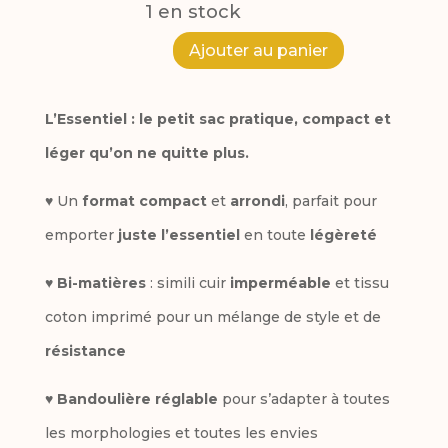
1 en stock
A
Ajouter au panier
quantité
l
de
L’Essentiel : le petit sac pratique, compact et
t
Sac
léger qu’on ne quitte plus.
e
l'essentiel
r
♥ Un
format compact
et
arrondi
, parfait pour
Les
n
emporter
juste l’essentiel
en toute
légèreté
Pommes
a
♥
Bi-matières
: simili cuir
imperméable
et tissu
t
coton imprimé pour un mélange de style et de
i
résistance
v
♥
Bandoulière réglable
pour s’adapter à toutes
e
les morphologies et toutes les envies
: