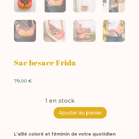
Sac besace Frida
79,00
€
1 en stock
A
Ajouter au panier
quantité
l
de
L’allié coloré et féminin de votre quotidien
t
Sac