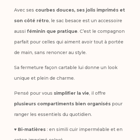
e
Avec ses
courbes douces, ses jolis imprimés et
besace
r
son côté rétro
, le sac besace est un accessoire
Frida
n
aussi
féminin que pratique
. C’est le compagnon
a
parfait pour celles qui aiment avoir tout à portée
t
de main, sans renoncer au style.
i
Sa fermeture façon cartable lui donne un look
v
unique et plein de charme.
e
Pensé pour vous
simplifier la vie
, il offre
:
plusieurs compartiments bien organisés
pour
ranger les essentiels du quotidien.
♥
Bi-matières
: en simili cuir imperméable et en
coton imprimé coloré