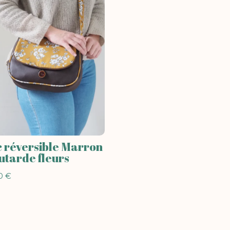
 réversible Marron
tarde fleurs
00
€