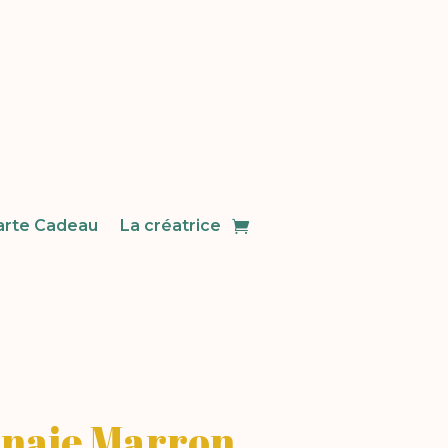
arte Cadeau
La créatrice
naie Marron