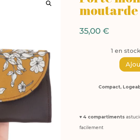
moutarde 
35,00
€
1 en stoc
Ajou
quantité
de
Compact, Logeabl
Porte
monnaie
Marron
♥
4 compartiments
astuci
moutarde
facilement
fleurs