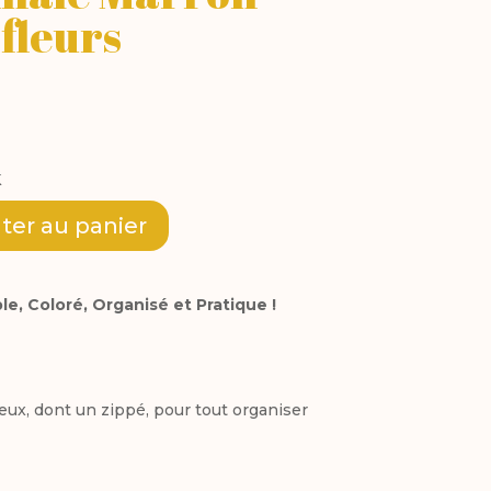
fleurs
k
A
ter au panier
l
t
e, Coloré, Organisé et Pratique !
e
r
eux, dont un zippé, pour tout organiser
n
a