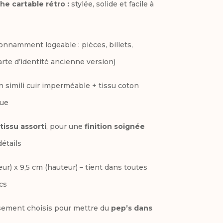
t
he cartable rétro :
stylée, solide et facile à
i
v
nnamment logeable : pièces, billets,
e
arte d’identité ancienne version)
:
n simili cuir imperméable + tissu coton
que
tissu assorti
, pour une
finition soignée
étails
eur) x 9,5 cm (hauteur) – tient dans toutes
cs
ement choisis pour mettre du
pep’s dans