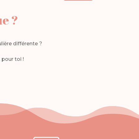
ue ?
lière différente ?
pour toi !