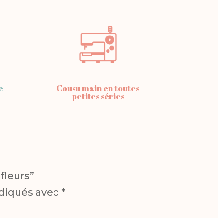
e
Cousu main en toutes
petites séries
fleurs”
ndiqués avec
*