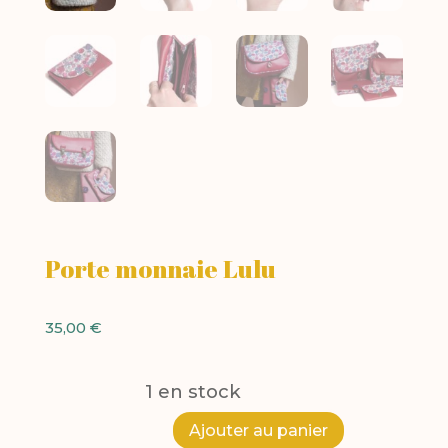
Porte monnaie Lulu
35,00
€
1 en stock
A
Ajouter au panier
quantité