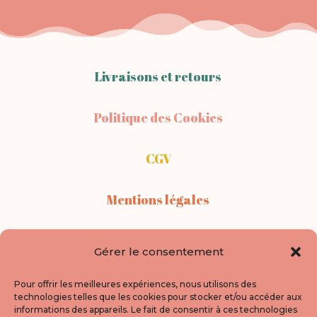
Livraisons et retours
Politique des Cookies
CGV
Mentions légales
Contact
Gérer le consentement
Points de vente
Pour offrir les meilleures expériences, nous utilisons des
technologies telles que les cookies pour stocker et/ou accéder aux
informations des appareils. Le fait de consentir à ces technologies