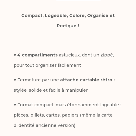
l
de
Compact, Logeable, Coloré, Organisé et
t
Porte
Pratique !
e
monnaie
r
Lulu
n
♥
4 compartiments
astucieux, dont un zippé,
a
pour tout organiser facilement
t
♥ Fermeture par une
attache cartable rétro :
i
stylée, solide et facile à manipuler
v
e
♥ Format compact, mais étonnamment logeable :
:
pièces, billets, cartes, papiers (même la carte
d’identité ancienne version)