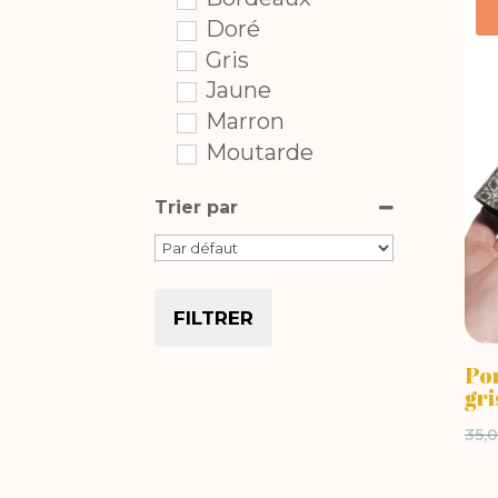
Originales
(1)
Doré
XL
(2)
Gris
Jaune
Marron
Moutarde
Noir
Trier par
Orange
Rose
Sort Products
Rouge
Taupe
FILTRER
Turquoise
Vert
Po
gri
Violet
35,