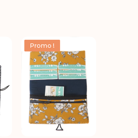
prix
prix
initial
actuel
était :
est :
38,00 €.
30,40 €.
Promo !