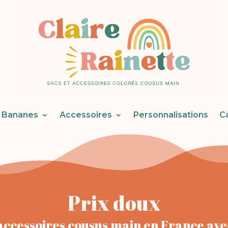
Bananes
Accessoires
Personnalisations
C
Prix doux
 accessoires cousus main en France av