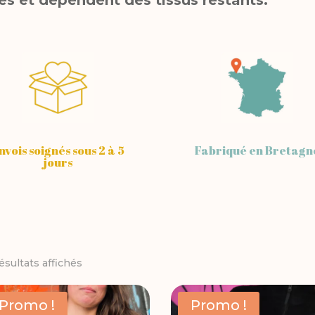
nvois soignés sous 2 à 5
Fabriqué en Bretagn
jours
Trié
ésultats affichés
du
Promo !
Promo !
plus