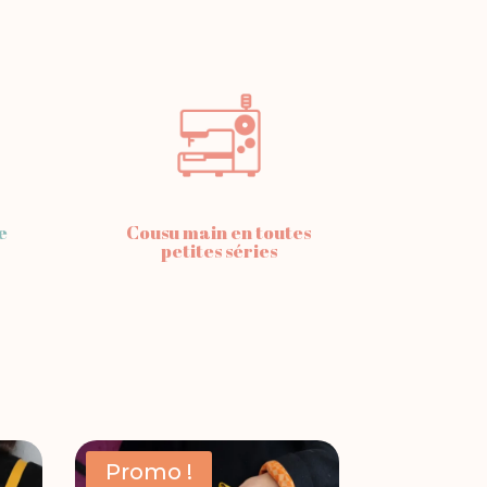
e
Cousu main en toutes
petites séries
Promo !