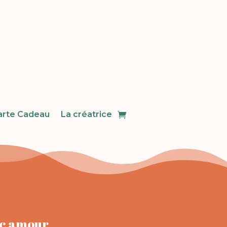
arte Cadeau
La créatrice
ec amour