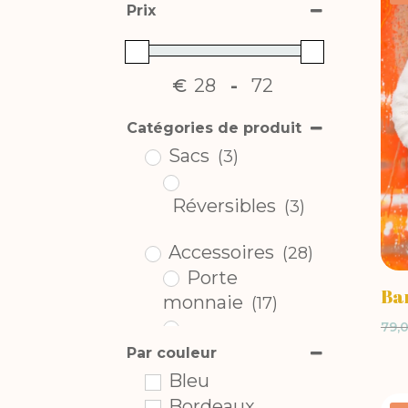
Prix
€
-
Minimum Price
Maximum Price
Catégories de produit
Sacs
(3)
Réversibles
(3)
Accessoires
(28)
Porte
Ba
monnaie
(17)
79,
Portefeuilles
(11)
Par couleur
Bleu
Bananes
(3)
Bordeaux